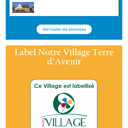
Vente d’un bar-restaurant à
Espartignac (19)
Voir toutes les annonces
EN SAVOIR PLUS »
Label Notre Village Terre
d’Avenir
Local à louer à Saint-Privat
(19)
EN SAVOIR PLUS »
Local commercial (bureau,
commerce) à louer à Montet
et Bouxal (46)