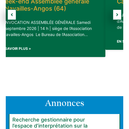
Carnet noir
CARNET NOIR “L’Association Notre Village Terre
Local à louer à Saint-Privat
d’Avenir” a la tristesse de vous faire part du décès
(19)
de Monsieur Yves Tartinville,
EN SAVOIR PLUS »
EN SAVOIR PLUS »
Local commercial (bureau,
commerce) à louer à Montet
et Bouxal (46)
EN SAVOIR PLUS »
Annonces
Recherche gestionnaire pour
l’espace d’interprétation sur la