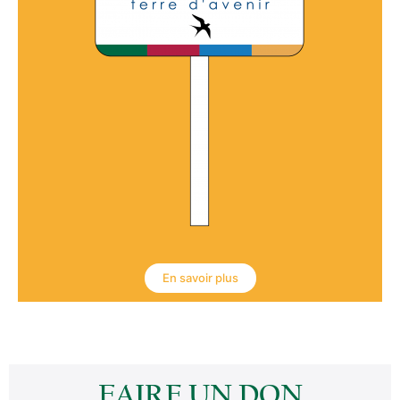
EN SAVOIR PLUS »
Recherche gestionnaire pour
l’espace d’interprétation sur la
Noix
(Musée/Snacking/Bar/vente
de produits) à Saillac (19)
EN SAVOIR PLUS »
En savoir plus
Epicerie – boucherie à
reprendre à Estaing (12)
EN SAVOIR PLUS »
FAIRE UN DON