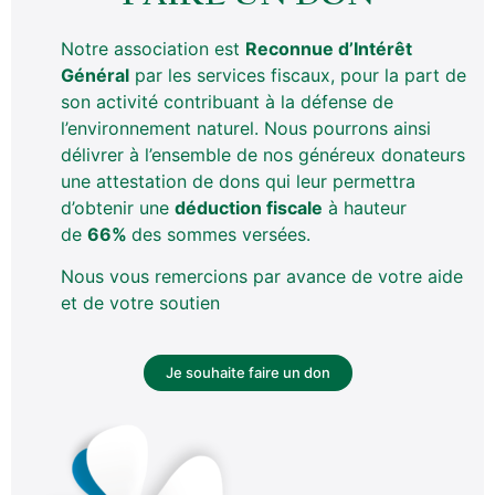
Notre association est
Reconnue d’Intérêt
Général
par les services fiscaux, pour la part de
A vendre fond de commerce
son activité contribuant à la défense de
d’un Hôtel-bar-restaurant
l’environnement naturel. Nous pourrons ainsi
délivrer à l’ensemble de nos généreux donateurs
EN SAVOIR PLUS »
une attestation de dons qui leur permettra
d’obtenir une
déduction fiscale
à hauteur
de
66%
des sommes versées.
Vente d’un bar-restaurant à
Nous vous remercions par avance de votre aide
Espartignac (19)
et de votre soutien
EN SAVOIR PLUS »
Je souhaite faire un don
Local à louer à Saint-Privat
(19)