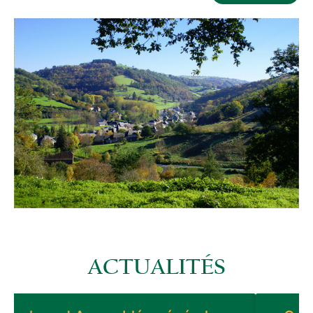
A vendre fond de commerce
d’un Hôtel-bar-restaurant
EN SAVOIR PLUS »
Vente d’un bar-restaurant à
Espartignac (19)
ACTUALITÉS
EN SAVOIR PLUS »